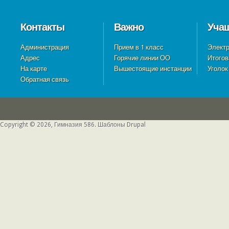
Контакты
Важно
Уча
Администрация
Прием в 1 класс
Электр
Адрес
Горячие линии ОО
Итогов
На карте
Вышестоящие инстанции
Уголок
Обратная связь
Copyright © 2026, Гимназия 586.
Шаблоны Drupal